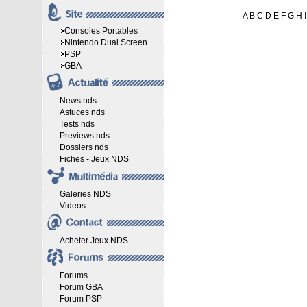
A
B
C
D
E
F
G
H
I
Consoles Portables
Nintendo Dual Screen
PSP
GBA
News nds
Astuces nds
Tests nds
Previews nds
Dossiers nds
Fiches - Jeux NDS
Galeries NDS
Videos
Acheter Jeux NDS
Forums
Forum GBA
Forum PSP