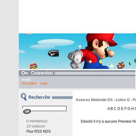
Invité
Inscription
|
Login
Astuces Nintendo DS - Lettre G - P
A
B
C
D
E
F
G
H
I
0 membre(s)
Désolé il n'y a aucune Preview N
10 visiteurs
Flux RSS NDS