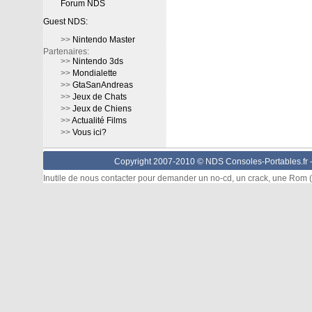
Forum NDS
Guest NDS:
>>
Nintendo Master
Partenaires:
>>
Nintendo 3ds
>>
Mondialette
>>
GtaSanAndreas
>>
Jeux de Chats
>>
Jeux de Chiens
>>
Actualité Films
>>
Vous ici?
Copyright 2007-2010 © NDS Consoles-Portables.fr 
Inutile de nous contacter pour demander un no-cd, un crack, une Rom (