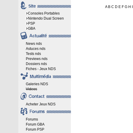
A
B
C
D
E
F
G
H
I
Consoles Portables
Nintendo Dual Screen
PSP
GBA
News nds
Astuces nds
Tests nds
Previews nds
Dossiers nds
Fiches - Jeux NDS
Galeries NDS
Videos
Acheter Jeux NDS
Forums
Forum GBA
Forum PSP