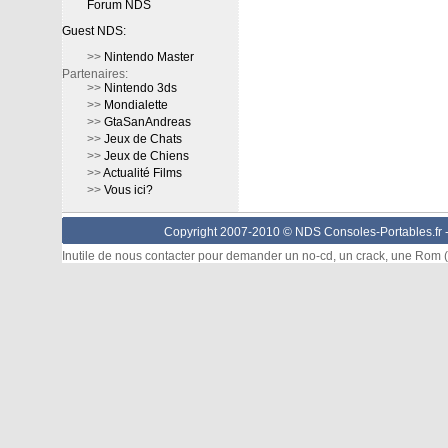
Forum NDS
Guest NDS:
>>
Nintendo Master
Partenaires:
>>
Nintendo 3ds
>>
Mondialette
>>
GtaSanAndreas
>>
Jeux de Chats
>>
Jeux de Chiens
>>
Actualité Films
>>
Vous ici?
Copyright 2007-2010 © NDS Consoles-Portables.fr 
Inutile de nous contacter pour demander un no-cd, un crack, une Rom (