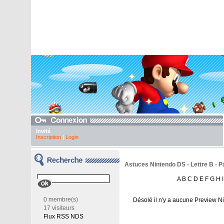
Invité
Inscription
|
Login
Astuces Nintendo DS - Lettre B - P
A
B
C
D
E
F
G
H
I
0 membre(s)
Désolé il n'y a aucune Preview N
17 visiteurs
Flux RSS NDS