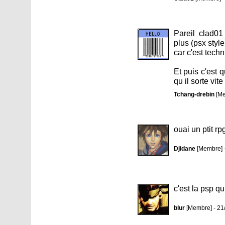
Pareil clad01
plus (psx style
car c'est tech
Et puis c'est
qu il sorte vit
Tchang-drebin
[Me
ouai un ptit rp
Djidane
[Membre] 
c'est la psp q
blur
[Membre] - 21