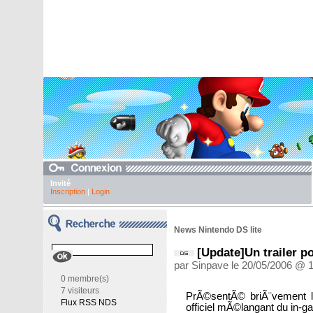
Invité
Inscription
|
Login
News Nintendo DS lite
[Update]Un trailer po
par Sinpave le 20/05/2006 @ 1
0 membre(s)
7 visiteurs
PrÃ©sentÃ© briÃ¨vement lor
Flux RSS NDS
officiel mÃ©langant du in-ga