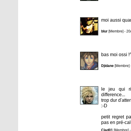
moi aussi quan
blur
[Membre] - 20
bas moi ossi !
Djidane
[Membre] 
le jeu qui r
difference...
trop dur d'atte
:-D
petit regret p
pas en pré-cal
Clad01
[Membre] -