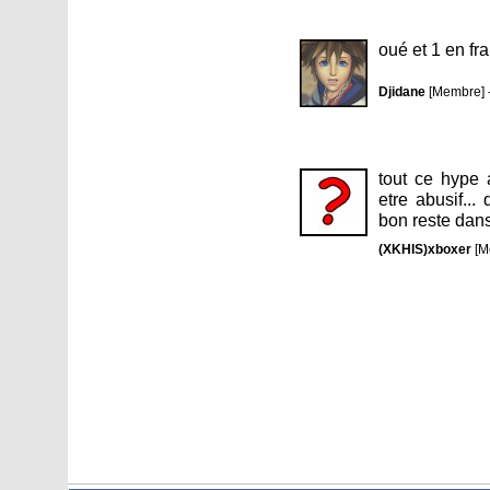
oué et 1 en fra
Djidane
[Membre] 
tout ce hype
etre abusif.
bon reste dans
(XKHIS)xboxer
[M