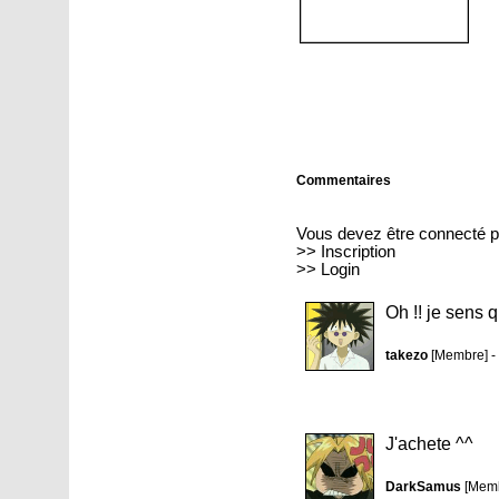
Commentaires
Vous devez être connecté p
>>
Inscription
>>
Login
Oh !! je sens q
takezo
[Membre] -
J'achete ^^
DarkSamus
[Memb