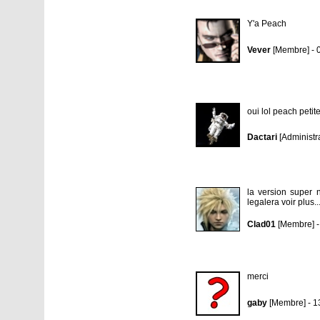
Y'a Peach
Vever
[Membre] - 
oui lol peach petit
Dactari
[Administr
la version super n
legalera voir plus..
Clad01
[Membre] -
merci
gaby
[Membre] - 1