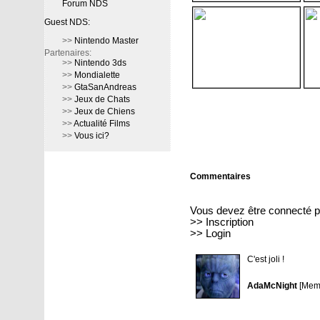
Forum NDS
Guest NDS:
>>
Nintendo Master
Partenaires:
>>
Nintendo 3ds
>>
Mondialette
>>
GtaSanAndreas
>>
Jeux de Chats
>>
Jeux de Chiens
>>
Actualité Films
>>
Vous ici?
Commentaires
Vous devez être connecté p
>>
Inscription
>>
Login
C'est joli !
AdaMcNight
[Memb