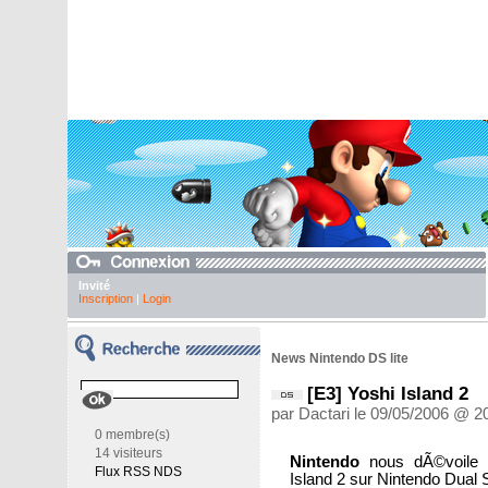
Invité
Inscription
|
Login
News Nintendo DS lite
[E3] Yoshi Island 2
par Dactari le 09/05/2006 @ 2
0 membre(s)
14 visiteurs
Nintendo
nous dÃ©voile l
Flux RSS NDS
Island 2 sur Nintendo Dual 