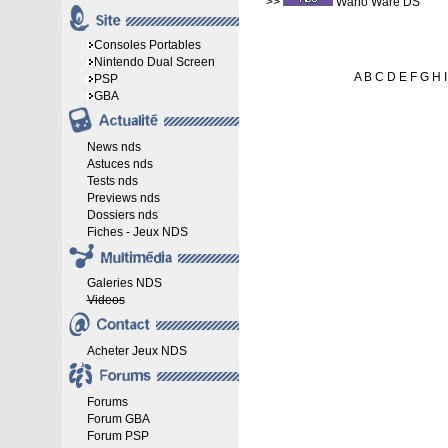
>>
Wario Ware DS
Consoles Portables
Nintendo Dual Screen
A
B
C
D
E
F
G
H
I
PSP
GBA
News nds
Astuces nds
Tests nds
Previews nds
Dossiers nds
Fiches - Jeux NDS
Galeries NDS
Videos
Acheter Jeux NDS
Forums
Forum GBA
Forum PSP