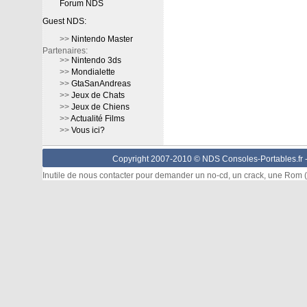
Forum NDS
Guest NDS:
>>
Nintendo Master
Partenaires:
>>
Nintendo 3ds
>>
Mondialette
>>
GtaSanAndreas
>>
Jeux de Chats
>>
Jeux de Chiens
>>
Actualité Films
>>
Vous ici?
Copyright 2007-2010 © NDS Consoles-Portables.fr 
Inutile de nous contacter pour demander un no-cd, un crack, une Rom (