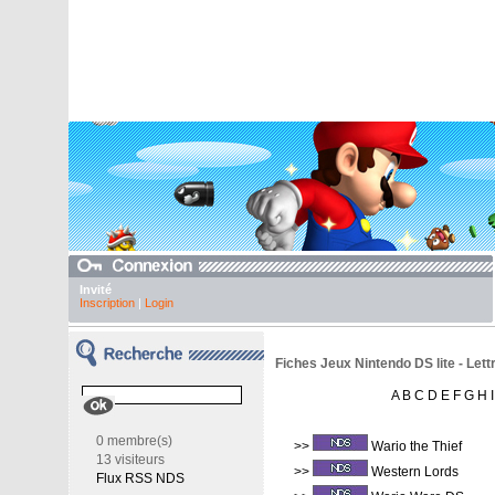
Invité
Inscription
|
Login
Fiches Jeux Nintendo DS lite - Lett
A
B
C
D
E
F
G
H
I
0 membre(s)
>>
Wario the Thief
13 visiteurs
>>
Western Lords
Flux RSS NDS