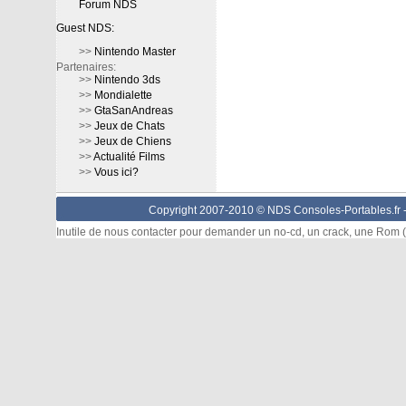
Forum NDS
Guest NDS:
>>
Nintendo Master
Partenaires:
>>
Nintendo 3ds
>>
Mondialette
>>
GtaSanAndreas
>>
Jeux de Chats
>>
Jeux de Chiens
>>
Actualité Films
>>
Vous ici?
Copyright 2007-2010 © NDS Consoles-Portables.fr 
Inutile de nous contacter pour demander un no-cd, un crack, une Rom (