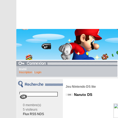
Invité
Inscription
|
Login
Jeu Nintendo DS lite
Naruto DS
0 membre(s)
5 visiteurs
Flux RSS NDS