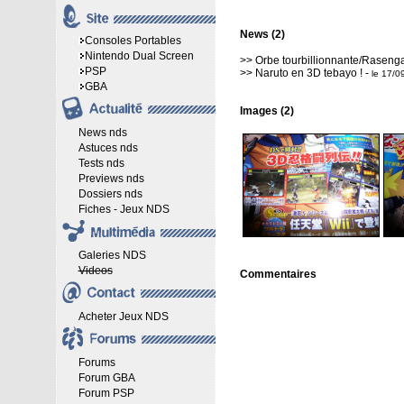
News (2)
Consoles Portables
Nintendo Dual Screen
>>
Orbe tourbillionnante/Rasenga
PSP
>>
Naruto en 3D tebayo !
-
le 17/0
GBA
Images (2)
News nds
Astuces nds
Tests nds
Previews nds
Dossiers nds
Fiches - Jeux NDS
Galeries NDS
Videos
Commentaires
Acheter Jeux NDS
Forums
Forum GBA
Forum PSP