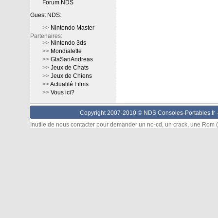
Forum NDS
Guest NDS:
>>
Nintendo Master
Partenaires:
>>
Nintendo 3ds
>>
Mondialette
>>
GtaSanAndreas
>>
Jeux de Chats
>>
Jeux de Chiens
>>
Actualité Films
>>
Vous ici?
Copyright 2007-2010 © NDS Consoles-Portables.fr 
Inutile de nous contacter pour demander un no-cd, un crack, une Rom (