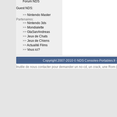
Forum NDS
Guest NDS:
>>
Nintendo Master
Partenaires:
>>
Nintendo 3ds
>>
Mondialette
>>
GtaSanAndreas
>>
Jeux de Chats
>>
Jeux de Chiens
>>
Actualité Films
>>
Vous ici?
Copyright 2007-2010 © NDS Consoles-Portables.fr 
Inutile de nous contacter pour demander un no-cd, un crack, une Rom (