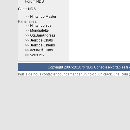
Forum NDS
Guest NDS:
>>
Nintendo Master
Partenaires:
>>
Nintendo 3ds
>>
Mondialette
>>
GtaSanAndreas
>>
Jeux de Chats
>>
Jeux de Chiens
>>
Actualité Films
>>
Vous ici?
Copyright 2007-2010 © NDS Consoles-Portables.fr 
Inutile de nous contacter pour demander un no-cd, un crack, une Rom (