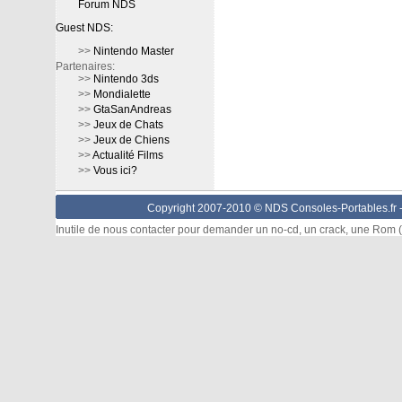
Forum NDS
Guest NDS:
>>
Nintendo Master
Partenaires:
>>
Nintendo 3ds
>>
Mondialette
>>
GtaSanAndreas
>>
Jeux de Chats
>>
Jeux de Chiens
>>
Actualité Films
>>
Vous ici?
Copyright 2007-2010 © NDS Consoles-Portables.fr 
Inutile de nous contacter pour demander un no-cd, un crack, une Rom (