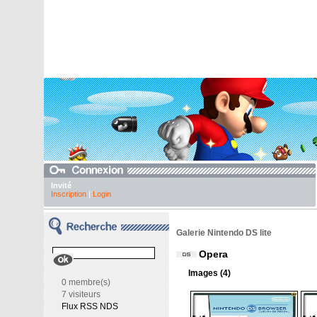
Invité
Inscription
|
Login
Galerie Nintendo DS lite
Opera
Images (4)
0 membre(s)
7 visiteurs
Flux RSS NDS