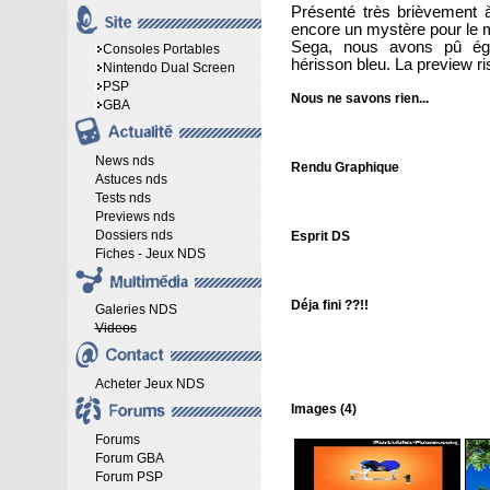
Présenté très brièvement 
encore un mystère pour le
Sega, nous avons pû éga
Consoles Portables
hérisson bleu. La preview ri
Nintendo Dual Screen
PSP
Nous ne savons rien...
GBA
News nds
Rendu Graphique
Astuces nds
Tests nds
Previews nds
Dossiers nds
Esprit DS
Fiches - Jeux NDS
Déja fini ??!!
Galeries NDS
Videos
Acheter Jeux NDS
Images (4)
Forums
Forum GBA
Forum PSP