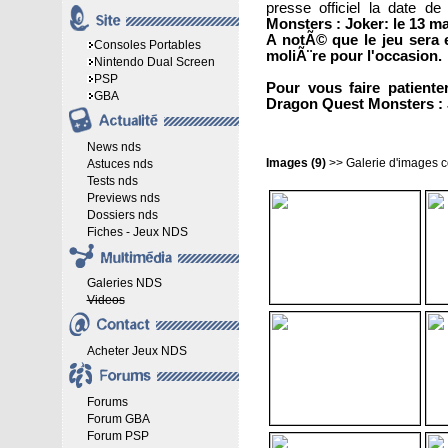
presse officiel la date d
Monsters : Joker: le 13 ma
A notÃ© que le jeu sera 
Consoles Portables
moliÃ¨re pour l'occasion.
Nintendo Dual Screen
PSP
Pour vous faire patiente
GBA
Dragon Quest Monsters : 
News nds
Images (9)
>>
Galerie d'images 
Astuces nds
Tests nds
Previews nds
Dossiers nds
Fiches - Jeux NDS
Galeries NDS
Videos
Acheter Jeux NDS
Forums
Forum GBA
Forum PSP