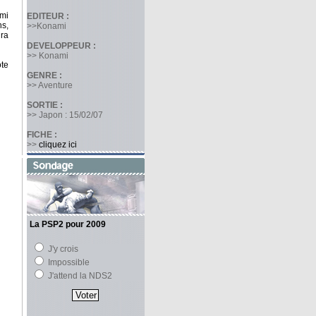
mi
EDITEUR :
ns,
>>Konami
ira
DEVELOPPEUR :
>> Konami
ote
GENRE :
>> Aventure
SORTIE :
>> Japon : 15/02/07
FICHE :
>>
cliquez ici
La PSP2 pour 2009
J'y crois
Impossible
J'attend la NDS2