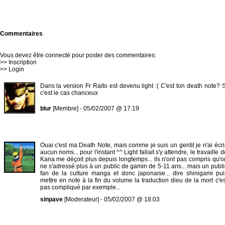
Commentaires
Vous devez être connecté pour poster des commentaires:
>>
Inscription
>>
Login
Dans la version Fr Raito est devenu light :( C'est ton death note? S
c'est le cas chanceux
blur
[Membre] - 05/02/2007 @ 17:19
Ouai c'est ma Death Note, mais comme je suis un gentil je n'ai écri
aucun noms... pour l'instant ^^ Light fallait s'y attendre, le travaille d
Kana me déçoit plus depuis longtemps... ils n'ont pas compris qu'o
ne s'adressé plus à un public de gamin de 5-11 ans... mais un publi
fan de la culture manga et donc japonaise... dire shinigami pui
mettre en note à la fin du volume la traduction dieu de la mort c'es
pas compliqué par exemple...
sinpave
[Moderateur] - 05/02/2007 @ 18:03