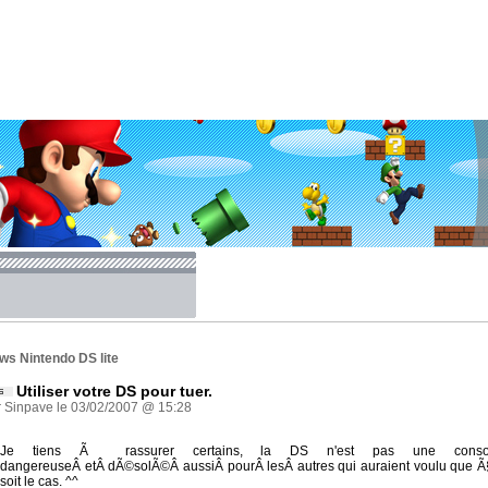
ws Nintendo DS lite
Utiliser votre DS pour tuer.
r Sinpave le 03/02/2007 @ 15:28
Je tiens Ã rassurer certains, la DS n'est pas une conso
dangereuseÂ etÂ dÃ©solÃ©Â aussiÂ pourÂ lesÂ autres qui auraient voulu que 
soit le cas. ^^