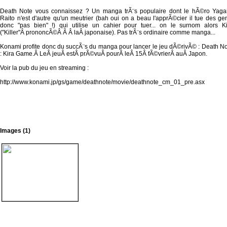
Death Note vous connaissez ? Un manga trÃ¨s populaire dont le hÃ©ro Yaga
Raito n'est d'autre qu'un meutrier (bah oui on a beau l'apprÃ©cier il tue des ge
donc "pas bien" !) qui utilise un cahier pour tuer... on le surnom alors K
("Killer"Â prononcÃ©Â Ã Â laÂ japonaise). Pas trÃ¨s ordinaire comme manga...
Konami profite donc du succÃ¨s du manga pour lancer le jeu dÃ©rivÃ© : Death N
: Kira Game.Â LeÂ jeuÂ estÂ prÃ©vuÂ pourÂ leÂ 15Â fÃ©vrierÂ auÂ Japon.
Voir la pub du jeu en streaming :
http://www.konami.jp/gs/game/deathnote/movie/deathnote_cm_01_pre.asx
Images (1)