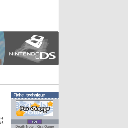
le
Ã§a
Death Note : Kira Game