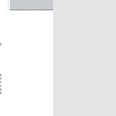
i
s
e
n
c
s
t