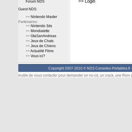
>>
Login
Forum NDS
Guest NDS:
>>
Nintendo Master
Partenaires:
>>
Nintendo 3ds
>>
Mondialette
>>
GtaSanAndreas
>>
Jeux de Chats
>>
Jeux de Chiens
>>
Actualité Films
>>
Vous ici?
Copyright 2007-2010 © NDS Consoles-Portables.fr 
Inutile de nous contacter pour demander un no-cd, un crack, une Rom (