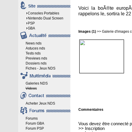
Voici la boÃ®te europ
rappelons le, sortira le 
Consoles Portables
Nintendo Dual Screen
PSP
GBA
Images (1)
>>
Galerie d'images 
News nds
Astuces nds
Tests nds
Previews nds
Dossiers nds
Fiches - Jeux NDS
Galeries NDS
Videos
Acheter Jeux NDS
Commentaires
Forums
Forum GBA
Vous devez être connecté p
>>
Inscription
Forum PSP