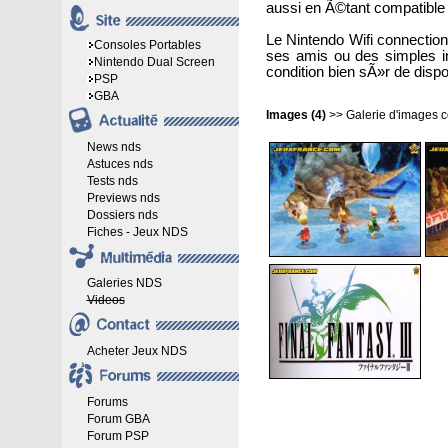
aussi en Ã©tant compatible 
Le Nintendo Wifi connection
Consoles Portables
ses amis ou des simples i
Nintendo Dual Screen
condition bien sÃ»r de dispo
PSP
GBA
Images (4)
>>
Galerie d'images 
News nds
Astuces nds
Tests nds
Previews nds
Dossiers nds
Fiches - Jeux NDS
Galeries NDS
Videos
Acheter Jeux NDS
Forums
Forum GBA
Forum PSP