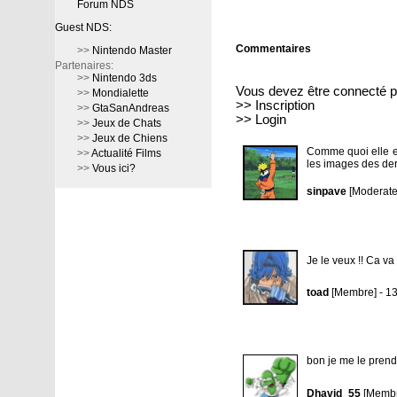
Forum NDS
Guest NDS:
Commentaires
>>
Nintendo Master
Partenaires:
>>
Nintendo 3ds
Vous devez être connecté p
>>
Mondialette
>>
Inscription
>>
GtaSanAndreas
>>
Login
>>
Jeux de Chats
>>
Jeux de Chiens
Comme quoi elle en
>>
Actualité Films
les images des dern
>>
Vous ici?
sinpave
[Moderate
Je le veux !! Ca va 
toad
[Membre] - 1
bon je me le prend 
Dhavid_55
[Membr