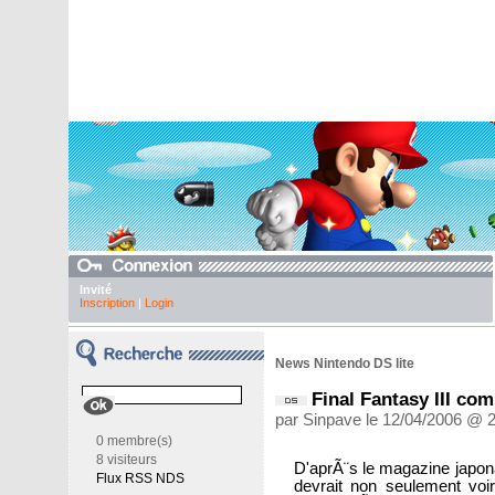
Invité
Inscription
|
Login
News Nintendo DS lite
Final Fantasy III com
par Sinpave le 12/04/2006 @ 
0 membre(s)
8 visiteurs
D'aprÃ¨s le magazine japo
Flux RSS NDS
devrait non seulement vo