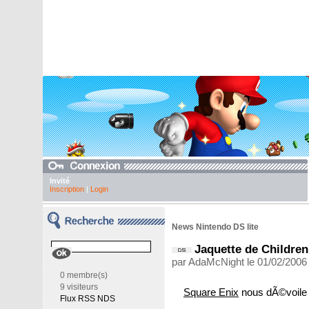
Invité
Inscription
|
Login
News Nintendo DS lite
Jaquette de Children
par AdaMcNight le 01/02/2006
0 membre(s)
9 visiteurs
Square Enix
nous dÃ©voile l
Flux RSS NDS