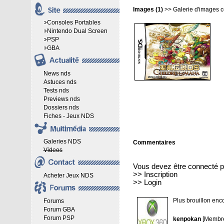
Images (1)
>>
Galerie d'images 
Consoles Portables
Nintendo Dual Screen
PSP
GBA
News nds
Astuces nds
Tests nds
Previews nds
Dossiers nds
Fiches - Jeux NDS
Galeries NDS
Commentaires
Videos
Vous devez être connecté p
>>
Inscription
Acheter Jeux NDS
>>
Login
Plus brouillon enco
Forums
Forum GBA
Forum PSP
kenpokan
[Membre