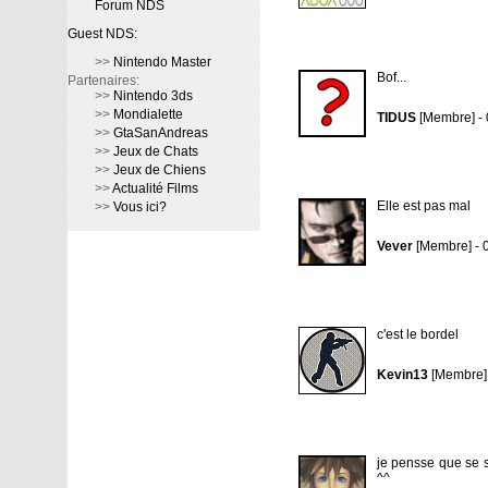
Forum NDS
Guest NDS:
>>
Nintendo Master
Bof...
Partenaires:
>>
Nintendo 3ds
>>
Mondialette
TIDUS
[Membre] - 
>>
GtaSanAndreas
>>
Jeux de Chats
>>
Jeux de Chiens
>>
Actualité Films
Elle est pas mal
>>
Vous ici?
Vever
[Membre] - 
c'est le bordel
Kevin13
[Membre] 
je pensse que se s
^^