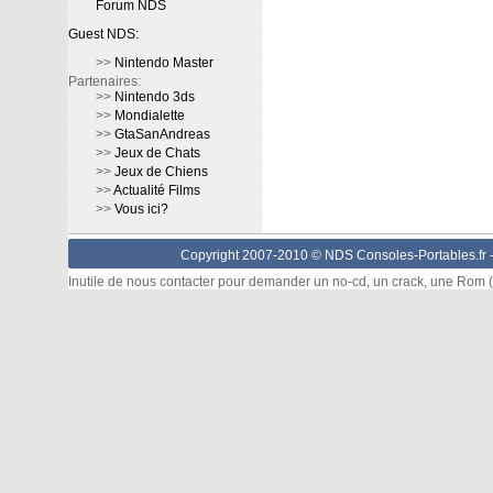
Forum NDS
Guest NDS:
>>
Nintendo Master
Partenaires:
>>
Nintendo 3ds
>>
Mondialette
>>
GtaSanAndreas
>>
Jeux de Chats
>>
Jeux de Chiens
>>
Actualité Films
>>
Vous ici?
Copyright 2007-2010 © NDS Consoles-Portables.fr 
Inutile de nous contacter pour demander un no-cd, un crack, une Rom (