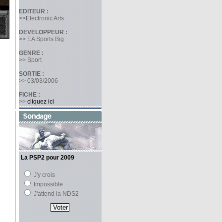
EDITEUR :
>>Electronic Arts
DEVELOPPEUR :
>> EA Sports Big
GENRE :
>> Sport
SORTIE :
>> 03/03/2006
FICHE :
>>
cliquez ici
La PSP2 pour 2009
J'y crois
Impossible
J'attend la NDS2