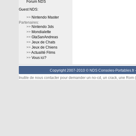
Forum NDS
Guest NDS:
>>
Nintendo Master
Partenaires:
>>
Nintendo 3ds
>>
Mondialette
>>
GtaSanAndreas
>>
Jeux de Chats
>>
Jeux de Chiens
>>
Actualité Films
>>
Vous ici?
Copyright 2007-2010 © NDS Consoles-Portables.fr 
Inutile de nous contacter pour demander un no-cd, un crack, une Rom (