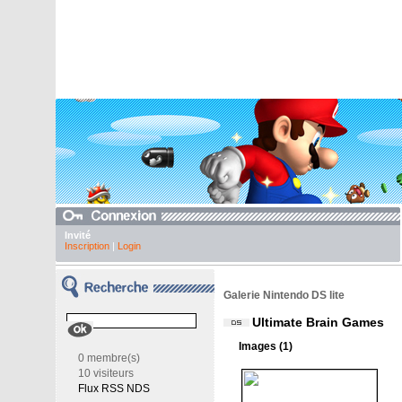
Invité
Inscription
|
Login
Galerie Nintendo DS lite
Ultimate Brain Games
Images (1)
0 membre(s)
10 visiteurs
Flux RSS NDS