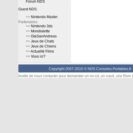
Forum NDS
Guest NDS:
>>
Nintendo Master
Partenaires:
>>
Nintendo 3ds
>>
Mondialette
>>
GtaSanAndreas
>>
Jeux de Chats
>>
Jeux de Chiens
>>
Actualité Films
>>
Vous ici?
Copyright 2007-2010 © NDS Consoles-Portables.fr 
Inutile de nous contacter pour demander un no-cd, un crack, une Rom (