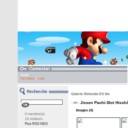
Invité
Inscription
|
Login
Galerie Nintendo DS lite
Jissen Pachi-Slot Hissh
Images (4)
0 membre(s)
16 visiteurs
Flux RSS NDS