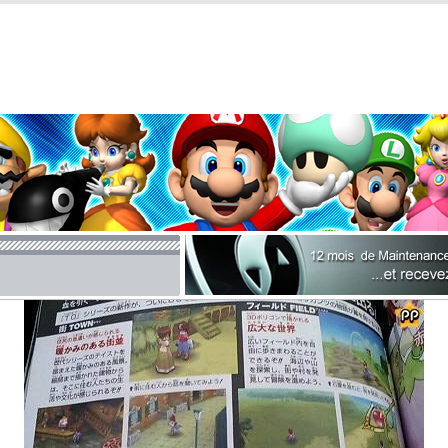
Galerie Nintendo DS lite
Image n°4150
Tales Of The Tempest