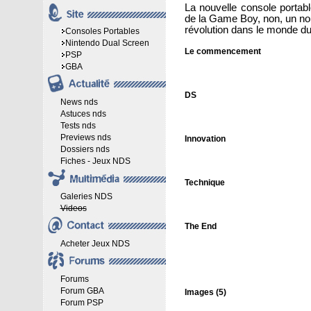
La nouvelle console portab
de la Game Boy, non, un nouv
révolution dans le monde du
Consoles Portables
Nintendo Dual Screen
Le commencement
PSP
GBA
DS
News nds
Astuces nds
Tests nds
Previews nds
Innovation
Dossiers nds
Fiches - Jeux NDS
Technique
Galeries NDS
Videos
The End
Acheter Jeux NDS
Forums
Forum GBA
Images (5)
Forum PSP