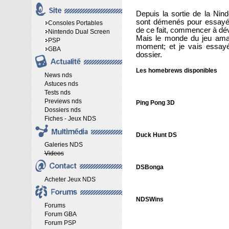
Depuis la sortie de la Ni
sont démenés pour essayé d
Consoles Portables
de ce fait, commencer à dé
Nintendo Dual Screen
Mais le monde du jeu ama
PSP
moment; et je vais essayé
GBA
dossier.
Les homebrews disponibles
News nds
Astuces nds
Tests nds
Previews nds
Ping Pong 3D
Dossiers nds
Fiches - Jeux NDS
Duck Hunt DS
Galeries NDS
Videos
DSBonga
Acheter Jeux NDS
NDSWins
Forums
Forum GBA
Forum PSP