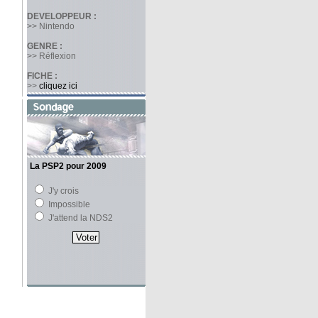
DEVELOPPEUR :
>> Nintendo
GENRE :
>> Réflexion
FICHE :
>>
cliquez ici
La PSP2 pour 2009
J'y crois
Impossible
J'attend la NDS2