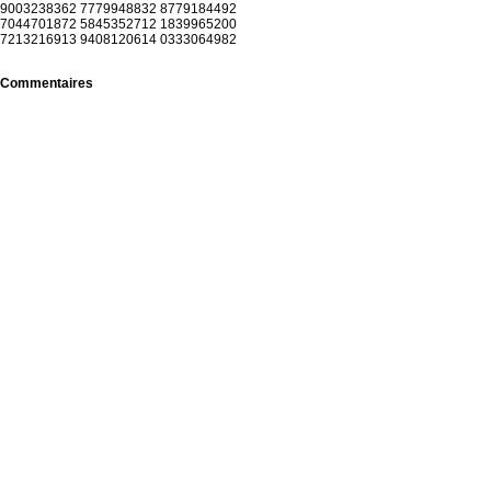
9003238362 7779948832 8779184492
7044701872 5845352712 1839965200
7213216913 9408120614 0333064982
Commentaires