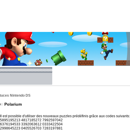
tuces Nintendo DS
Polarium
Il est possible d'utiliser des nouveaux puzzles prédéfinis grâce aux codes suivants:
5895195213 4817185272 7992597042
6376194533 3392063612 0333422504
2998645223 0405526703 7283197881