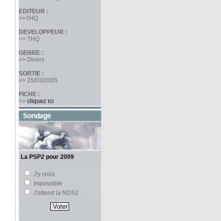
EDITEUR :
>>THQ
DEVELOPPEUR :
>> THQ
GENRE :
>> Divers
SORTIE :
>> 25/03/2005
FICHE :
>>
cliquez ici
La PSP2 pour 2009
J'y crois
Impossible
J'attend la NDS2