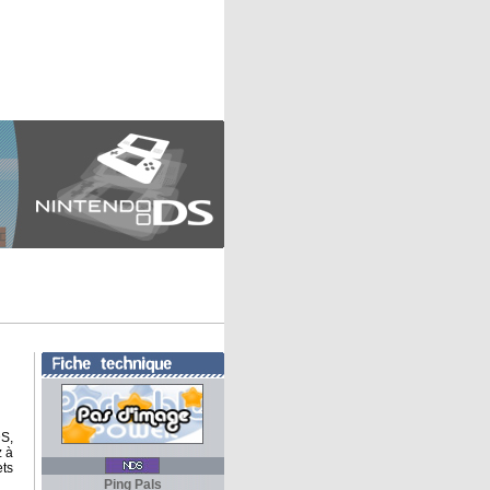
DS,
z à
ets
Ping Pals